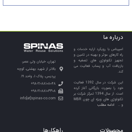
درباره ما
اسپیناس با رویکرد ارایه خدمات و
راه کارهای موثر و بهینه در تامین و
تجهیز تکنولوژی های تصفیه و
تهران، خیابان ولی عصر،
بازیافت آب و پساب فعالیت می
بالاتر از شهید بهشتی، کوچه
کند.
پردیس، پلاک 1، واحد 19.
این شرکت در سال 1392 فعالیت
98-21-88108048+
خود را بصورت بازرگانی آغاز کرده
98-21-88103308+
است. از سال 1394 تمرکز شرکت بر
info[at]spinas-co.com
تکنولوژی های ویژه ای چون MBR
و …
ادامه مطلب
محصولات
راهکارها