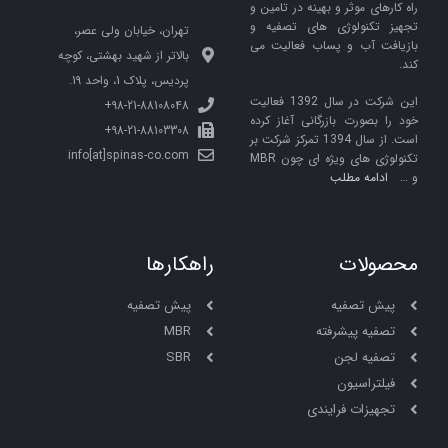
راه کارهای موثر و بهینه در تامین و
تجهیز تکنولوژی های تصفیه و
تهران، خیابان ولی عصر،
بازیافت آب و پساب فعالیت می
بالاتر از شهید بهشتی، کوچه
کند.
پردیس، پلاک 1، واحد 19.
این شرکت در سال 1392 فعالیت
98-21-88108048+
خود را بصورت بازرگانی آغاز کرده
98-21-88103308+
است. از سال 1394 تمرکز شرکت بر
info[at]spinas-co.com
تکنولوژی های ویژه ای چون MBR
و …
ادامه مطلب
محصولات
راهکارها
پیش تصفیه
پیش تصفیه
تصفیه پیشرفته
MBR
تصفیه لجن
SBR
فیلتراسیون
تجهیزات فرایندی