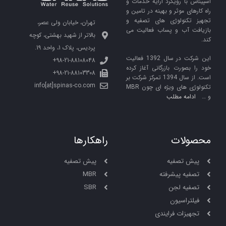
اسپیناس با رویکرد ارایه خدمات و
راه کارهای موثر و بهینه در تامین و
تجهیز تکنولوژی های تصفیه و
تهران، خیابان ولی عصر،
بازیافت آب و پساب فعالیت می
بالاتر از شهید بهشتی، کوچه
کند.
پردیس، پلاک 1، واحد 19.
این شرکت در سال 1392 فعالیت
98-21-88108048+
خود را بصورت بازرگانی آغاز کرده
98-21-88103308+
است. از سال 1394 تمرکز شرکت بر
info[at]spinas-co.com
تکنولوژی های ویژه ای چون MBR
و …
ادامه مطلب
محصولات
راهکارها
پیش تصفیه
پیش تصفیه
تصفیه پیشرفته
MBR
تصفیه لجن
SBR
فیلتراسیون
تجهیزات فرایندی