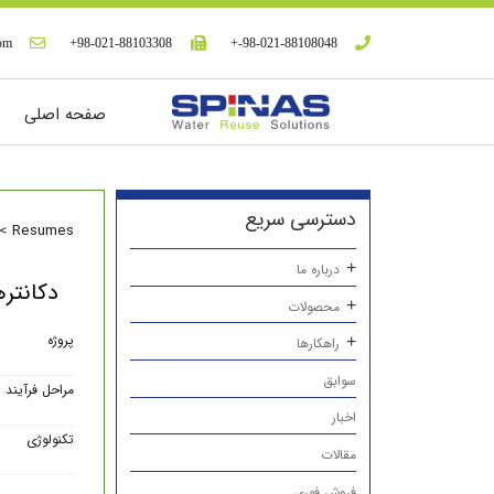
com
98-021-88103308+
98-021-88108048-+
صفحه اصلی
دسترسی سریع
>
Resumes
درباره ما
دکانترهای SBR تصفیه خانه فاضلاب نیروگ
محصولات
پروژه
راهکارها
سوابق
مراحل فرآیند
اخبار
تکنولوژی
مقالات
فروش فوری