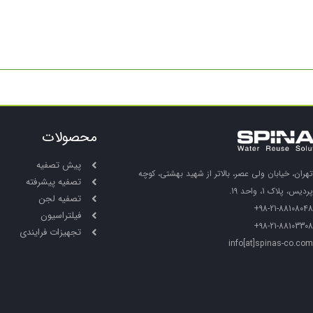
محصولات
پیش تصفیه
تهران، خیابان ولی عصر، بالاتر از شهید بهشتی، کوچه
تصفیه پیشرفته
پردیس، پلاک 1، واحد 19.
تصفیه لجن
98-21-88108048+
فیلتراسیون
98-21-88103308+
تجهیزات فرایندی
info[at]spinas-co.com