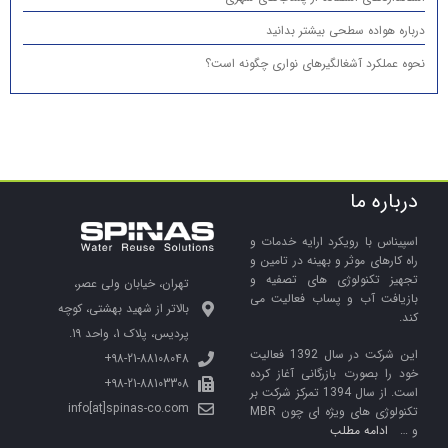
درباره هواده سطحی بیشتر بدانید
نحوه عملکرد آشغالگیرهای نواری چگونه است؟
درباره ما
اسپیناس با رویکرد ارایه خدمات و
راه کارهای موثر و بهینه در تامین و
تجهیز تکنولوژی های تصفیه و
تهران، خیابان ولی عصر،
بازیافت آب و پساب فعالیت می
بالاتر از شهید بهشتی، کوچه
کند.
پردیس، پلاک 1، واحد 19.
این شرکت در سال 1392 فعالیت
98-21-88108048+
خود را بصورت بازرگانی آغاز کرده
98-21-88103308+
است. از سال 1394 تمرکز شرکت بر
info[at]spinas-co.com
تکنولوژی های ویژه ای چون MBR
و …
ادامه مطلب