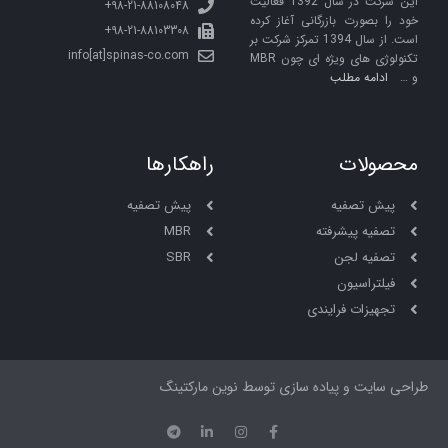
این شرکت در سال 1392 فعالیت
98-21-88108048+
خود را بصورت بازرگانی آغاز کرده
98-21-88103308+
است. از سال 1394 تمرکز شرکت بر
info[at]spinas-co.com
تکنولوژی های ویژه ای چون MBR
و …
ادامه مطلب
محصولات
راهکارها
پیش تصفیه
پیش تصفیه
تصفیه پیشرفته
MBR
تصفیه لجن
SBR
فیلتراسیون
تجهیزات فرایندی
طراحی سایت و پیاده سازی توسط نوین مارکتینگ