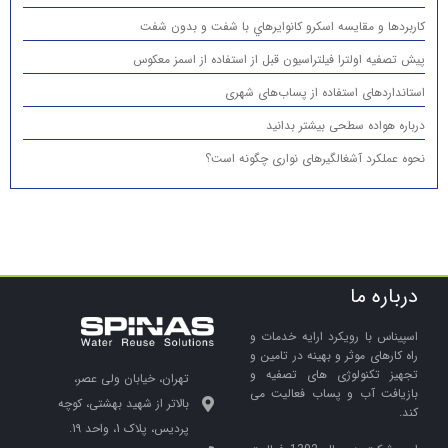
كاربردها و مقایسه اسكرو كانوايرهاي با شفت و بدون شفت
پیش تصفیه اولترا فیلتراسیون قبل از استفاده از اسمز معکوس
استانداردهای استفاده از پساب‌های شهری
درباره هواده سطحی بیشتر بدانید
نحوه عملکرد آشغالگیرهای نواری چگونه است؟
درباره ما
اسپیناس با رویکرد ارایه خدمات و
راه کارهای موثر و بهینه در تامین و
تجهیز تکنولوژی های تصفیه و
تهران، خیابان ولی عصر،
بازیافت آب و پساب فعالیت می
بالاتر از شهید بهشتی، کوچه
کند.
پردیس، پلاک 1، واحد 19.