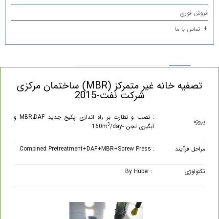
فروش فوری
تماس با ما
تصفیه خانه غیر متمرکز (MBR) ساختمان مرکزی
شرکت نفت-2015
: نصب و نظارت بر راه اندازی پکیج جدید MBR،DAF و
پروژه
3
آبگیری لجن -160m
/day
مراحل فرآیند
: Combined Pretreatment+DAF+MBR+Screw Press
تکنولوژی
: By Huber