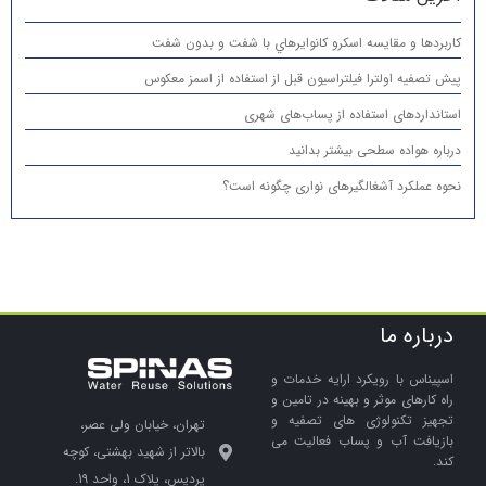
كاربردها و مقایسه اسكرو كانوايرهاي با شفت و بدون شفت
پیش تصفیه اولترا فیلتراسیون قبل از استفاده از اسمز معکوس
استانداردهای استفاده از پساب‌های شهری
درباره هواده سطحی بیشتر بدانید
نحوه عملکرد آشغالگیرهای نواری چگونه است؟
درباره ما
اسپیناس با رویکرد ارایه خدمات و
راه کارهای موثر و بهینه در تامین و
تجهیز تکنولوژی های تصفیه و
تهران، خیابان ولی عصر،
بازیافت آب و پساب فعالیت می
بالاتر از شهید بهشتی، کوچه
کند.
پردیس، پلاک 1، واحد 19.