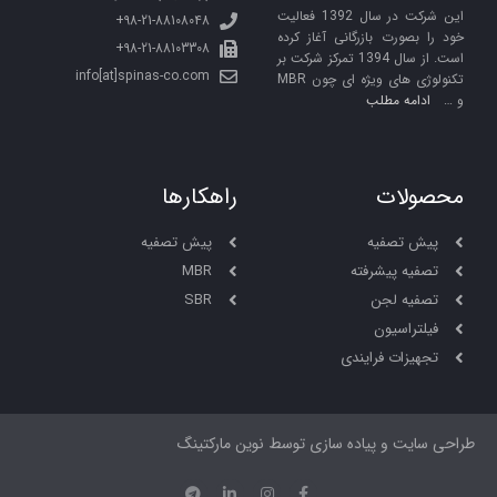
این شرکت در سال 1392 فعالیت
98-21-88108048+
خود را بصورت بازرگانی آغاز کرده
98-21-88103308+
است. از سال 1394 تمرکز شرکت بر
info[at]spinas-co.com
تکنولوژی های ویژه ای چون MBR
و …
ادامه مطلب
محصولات
راهکارها
پیش تصفیه
پیش تصفیه
تصفیه پیشرفته
MBR
تصفیه لجن
SBR
فیلتراسیون
تجهیزات فرایندی
طراحی سایت و پیاده سازی توسط نوین مارکتینگ