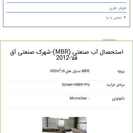
فروش فوری
تماس با ما
استحصال آب صنعتی (MBR)-شهرک صنعتی آق
قلا-2012
3
پروژه
:MBR مدول های-300m
/d
مراحل فرآیند
:Screen+MBR+Po
تکنولوژی
: Microclear