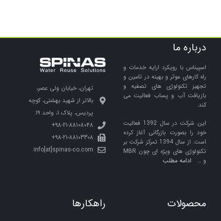
درباره ما
اسپیناس با رویکرد ارایه خدمات و
راه کارهای موثر و بهینه در تامین و
تجهیز تکنولوژی های تصفیه و
تهران، خیابان ولی عصر،
بازیافت آب و پساب فعالیت می
بالاتر از شهید بهشتی، کوچه
کند.
پردیس، پلاک 1، واحد 19.
این شرکت در سال 1392 فعالیت
98-21-88108048+
خود را بصورت بازرگانی آغاز کرده
98-21-88103308+
است. از سال 1394 تمرکز شرکت بر
info[at]spinas-co.com
تکنولوژی های ویژه ای چون MBR
و …
ادامه مطلب
محصولات
راهکارها