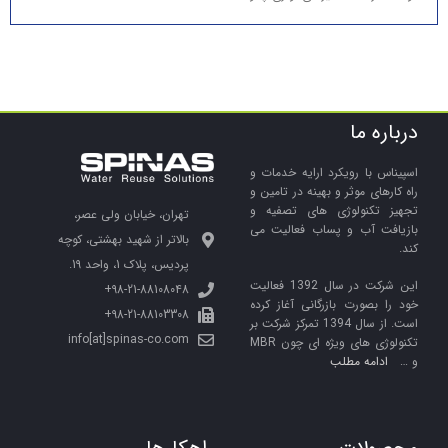
درباره ما
اسپیناس با رویکرد ارایه خدمات و
راه کارهای موثر و بهینه در تامین و
تجهیز تکنولوژی های تصفیه و
تهران، خیابان ولی عصر،
بازیافت آب و پساب فعالیت می
بالاتر از شهید بهشتی، کوچه
کند.
پردیس، پلاک 1، واحد 19.
این شرکت در سال 1392 فعالیت
98-21-88108048+
خود را بصورت بازرگانی آغاز کرده
98-21-88103308+
است. از سال 1394 تمرکز شرکت بر
info[at]spinas-co.com
تکنولوژی های ویژه ای چون MBR
و …
ادامه مطلب