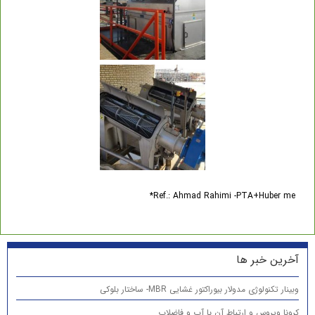
Ref.: Ahmad Rahimi -PTA+Huber me*
آخرین خبر ها
وبینار تکنولوژی مدولار بیوراکتور غشایی MBR- ساختار بلوکی
کرونا ویروس و ارتباط آن با آب و فاضلاب