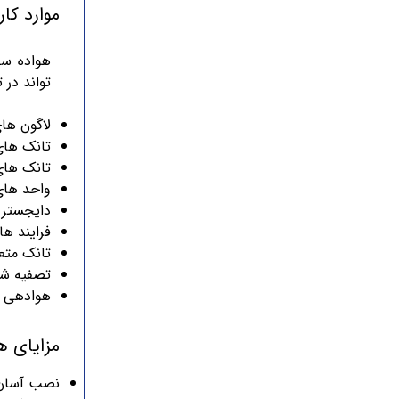
موارد کا
هواده سط
تواند در 
لاگون ها
تانک های
تانک های SBR(به منظور رهاسازی گازهای ناخواس
واحد های
دایجستر 
فرایند ه
تانک متع
تصفیه شی
هوادهی ت
مزایای ه
نصب آسان