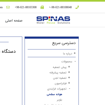
com
98-021-88103308+
98-021-88108048-+
صفحه اصلی
دسترسی سریع
دستگاه هواده سط
درباره ما
محصولات
پیش تصفیه
تصفیه پیشرفته
تصفیه لجن
فیلتراسیون
تجهیزات فرایندی
هواده سطحی
بلویر