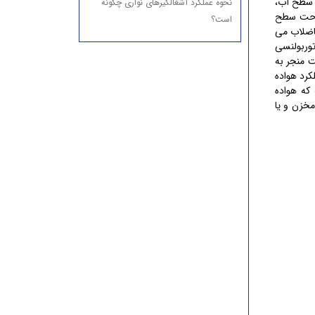
ن سطح آب،
نحوه عملکرد آشغالگیرهای نواری چگونه
ساحت سطح
است؟
فاضلاب می
وربولنسی
 منجر به
کرد هواده
که هواده
خزن و یا