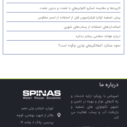
كاربردها و مقایسه اسكرو كانوايرهاي با شفت و بدون شفت
پیش تصفیه اولترا فیلتراسیون قبل از استفاده از اسمز معکوس
استانداردهای استفاده از پساب‌های شهری
درباره هواده سطحی بیشتر بدانید
نحوه عملکرد آشغالگیرهای نواری چگونه است؟
درباره ما
اسپیناس با رویکرد ارایه خدمات و
راه کارهای موثر و بهینه در تامین و
تجهیز تکنولوژی های تصفیه و
تهران، خیابان ولی عصر،
بازیافت آب و پساب فعالیت می
بالاتر از شهید بهشتی، کوچه
کند.
پردیس، پلاک 1، واحد 19.