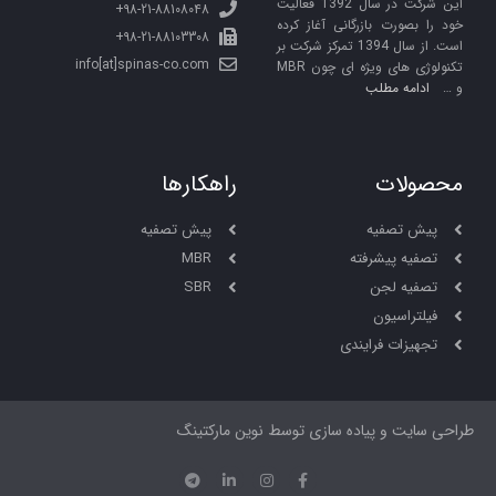
این شرکت در سال 1392 فعالیت
98-21-88108048+
خود را بصورت بازرگانی آغاز کرده
98-21-88103308+
است. از سال 1394 تمرکز شرکت بر
info[at]spinas-co.com
تکنولوژی های ویژه ای چون MBR
و …
ادامه مطلب
محصولات
راهکارها
پیش تصفیه
پیش تصفیه
تصفیه پیشرفته
MBR
تصفیه لجن
SBR
فیلتراسیون
تجهیزات فرایندی
طراحی سایت و پیاده سازی توسط نوین مارکتینگ