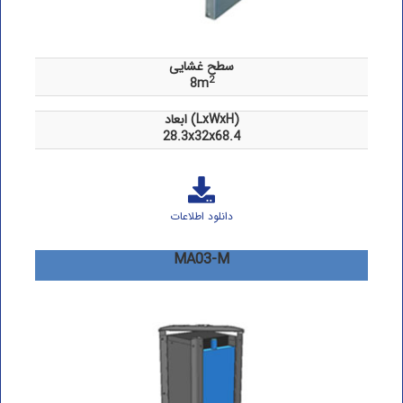
سطح غشایی
2
8m
ابعاد (LxWxH)
28.3x32x68.4
دانلود اطلاعات
MA03-M