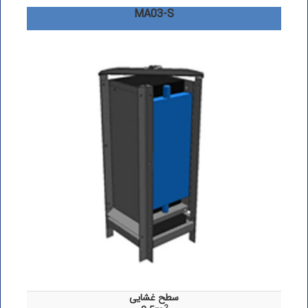
MA03-S
سطح غشایی
2