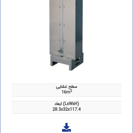
سطح غشایی
2
16m
ابعاد (LxWxH)
28.3x32x117.4