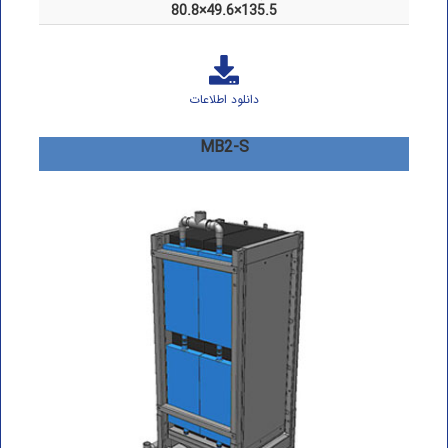
80.8×49.6×135.5
دانلود اطلاعات
MB2-S