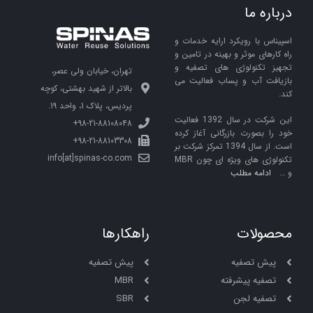
درباره ما
اسپیناس با رویکرد ارایه خدمات و
راه کارهای موثر و بهینه در تامین و
تجهیز تکنولوژی های تصفیه و
تهران، خیابان ولی عصر،
بازیافت آب و پساب فعالیت می
بالاتر از شهید بهشتی، کوچه
کند.
پردیس، پلاک 1، واحد 19.
این شرکت در سال 1392 فعالیت
98-21-88108048+
خود را بصورت بازرگانی آغاز کرده
98-21-88103308+
است. از سال 1394 تمرکز شرکت بر
info[at]spinas-co.com
تکنولوژی های ویژه ای چون MBR
و …
ادامه مطلب
محصولات
راهکارها
پیش تصفیه
پیش تصفیه
تصفیه پیشرفته
MBR
تصفیه لجن
SBR