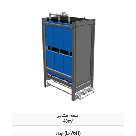
سطح غشایی
2
48m
ابعاد (LxWxH)