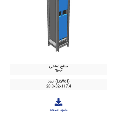
سطح غشایی
2
7m
ابعاد (LxWxH)
28.3x32x117.4
دانلود اطلاعات