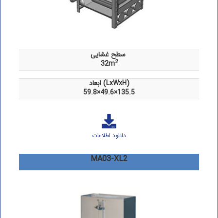
سطح غشایی
2
32m
ابعاد (LxWxH)
59.8×49.6×135.5
دانلود اطلاعات
MA03-XL2