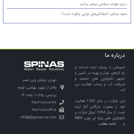
درباره هواده سطحی بیشتر بدانید
نحوه عملکرد آشغالگیرهای نواری چگونه است؟
درباره ما
اسپیناس با رویکرد ارایه خدمات و
راه کارهای موثر و بهینه در تامین و
تجهیز تکنولوژی های تصفیه و
تهران، خیابان ولی عصر،
بازیافت آب و پساب فعالیت می
بالاتر از شهید بهشتی، کوچه
کند.
پردیس، پلاک 1، واحد 19.
این شرکت در سال 1392 فعالیت
98-21-88108048+
خود را بصورت بازرگانی آغاز کرده
98-21-88103308+
است. از سال 1394 تمرکز شرکت بر
info[at]spinas-co.com
تکنولوژی های ویژه ای چون MBR
و …
ادامه مطلب