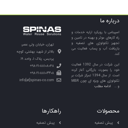
درباره ما
اسپیناس با رویکرد ارایه خدمات و
راه کارهای موثر و بهینه در تامین و
تجهیز تکنولوژی های تصفیه و
تهران، خیابان ولی عصر،
بازیافت آب و پساب فعالیت می
بالاتر از شهید بهشتی، کوچه
کند.
پردیس، پلاک 1، واحد 19.
این شرکت در سال 1392 فعالیت
98-21-88108048+
خود را بصورت بازرگانی آغاز کرده
98-21-88103308+
است. از سال 1394 تمرکز شرکت بر
info[at]spinas-co.com
تکنولوژی های ویژه ای چون MBR
و …
ادامه مطلب
محصولات
راهکارها
پیش تصفیه
پیش تصفیه