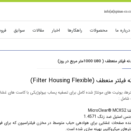
info[at]spinas-co.
درباره ما
محصولات
راهکارها
اخبار
مقالات
سوابق
فرو
 فیلتر منعطف ( 80تا 1000متر مربع در روز)
منعطف (Filter Housing Flexible)
لترها، یونیت های مونتاژ شده کامل برای تصفیه پساب بیولوژیکی با کاست های غش
 شامل :
MicroC
نس استیل ضد زنگ 1.4571
ده صفحات غشایی برای هوادهی حباب متوسط در مخزن فیلتراسیون که برای ف
لترهای میکروکلییر بهینه سازی شده است.