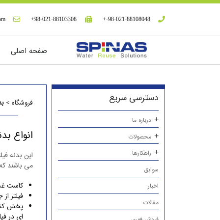
com
98-021-88103308+
98-021-88108048-+
صفحه اصلی
دسترسی سریع
فروشگاه
>
بدنه
درباره ما
انواع بدنه فیلتر 
محصولات
راهکارها
این بدنه فی
می باشند که
سوابق
کاست غشا lear® MCXS2
اخبار
فیلتر از ج
مقالات
پخش کنن
ای در فی
فروش فوری