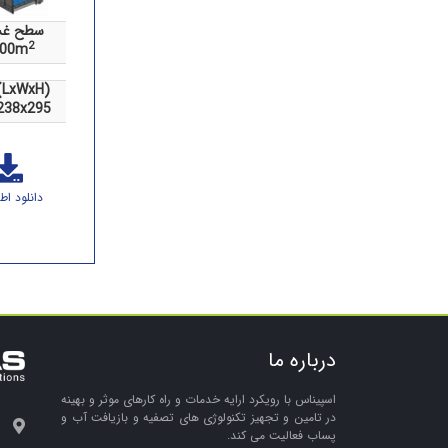
سطح غش
2
000m
ابعاد (LxWxH
238x295
دانلود اط
درباره ما
اسپیناس با رویکرد ارایه خدمات و راه کارهای موثر و بهینه
در تامین و تجهیز تکنولوژی های تصفیه و بازیافت آب و
پساب فعالیت می کند.