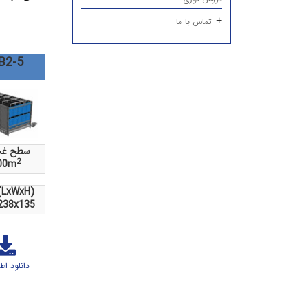
تماس با ما
B2-5
سطح غش
2
00m
ابعاد (LxWxH
238x135
دانلود اط