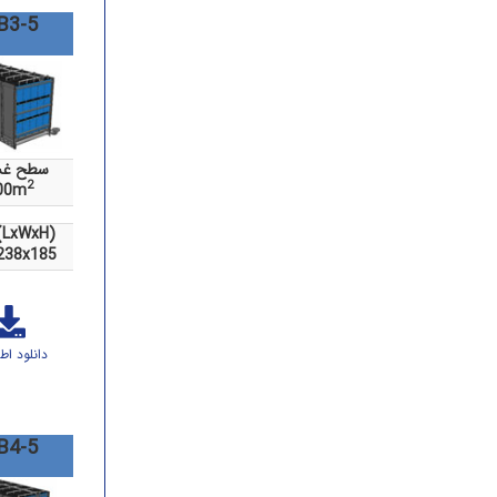
B3-5
سطح غش
2
00m
ابعاد (LxWxH
238x185
دانلود اط
B4-5