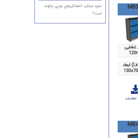
MB3
نحوه عملکرد آشغالگیرهای نواری چگونه
است؟
غشایی
120
LxWx)
130x70
 اطلاعات
MB4