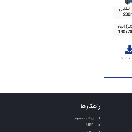
غشایی
200
LxWx)
130x70
 اطلاعات
راهکارها
پیش تصفیه
MBR