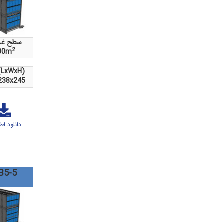
سطح غش
2
00m
ابعاد (LxWxH
238x245
دانلود اط
B5-5