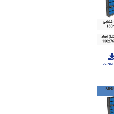
غشایی
160
LxWx)
130x76
 اطلاعات
MB5