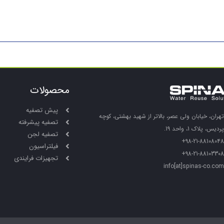
محصولات
پیش تصفیه
تهران، خیابان ولی عصر، بالاتر از شهید بهشتی، کوچه
تصفیه پیشرفته
پردیس، پلاک 1، واحد 19.
تصفیه لجن
98-21-88108048+
فیلتراسیون
98-21-88103308+
تجهیزات فرایندی
info[at]spinas-co.com