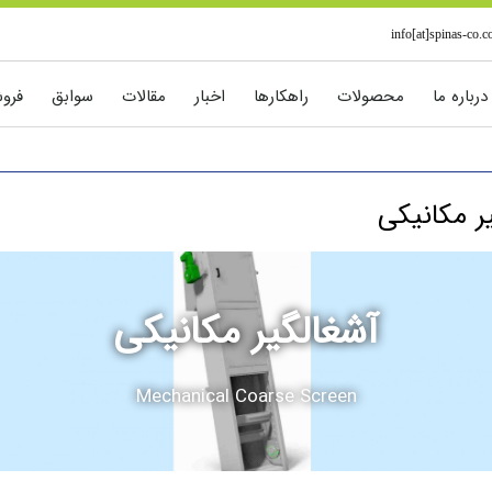
info[at]spinas-co.
درباره ما
محصولات
راهکارها
اخبار
مقالات
سوابق
فرو
ر مکانیکی
آشغالگیر مکانیکی
Mechanical Coarse Screen