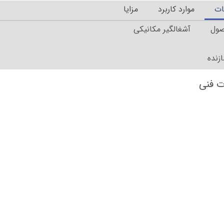
ت
موارد کاربرد
مزایا
صول آشغالگیر مکانیکی
ند
سازنده
 فنی