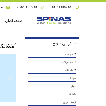
com
98-021-88103308+
98-021-88108048-+
صفحه اصلی
دسترسی سریع
آشغالگی
درباره ما
محصولات
راهکارها
سوابق
اخبار
مقالات
فروش فوری