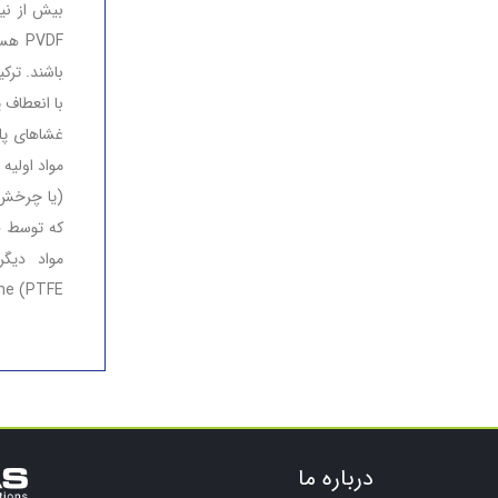
باشند. ترکی
با انعطاف پ
(یا چرخش 
tetrafluorethane (PTFE
درباره ما