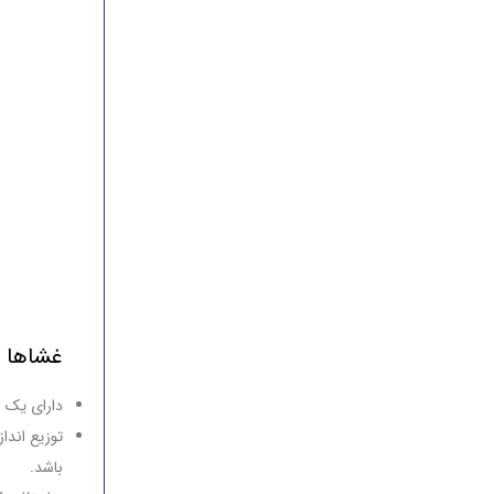
غشاها م
دارای یک س
توزیع انداز
باشد.