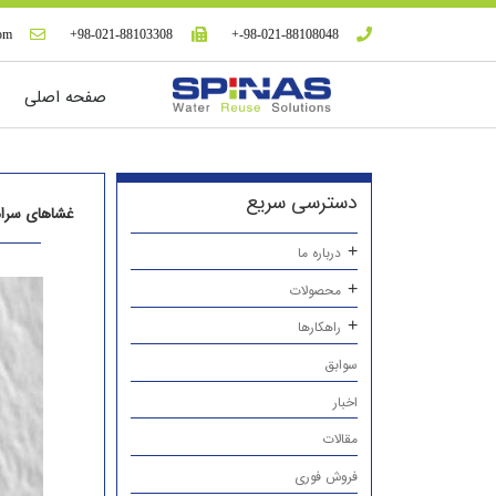
com
98-021-88103308+
98-021-88108048-+
صفحه اصلی
دسترسی سریع
غشاهای سرامی
درباره ما
محصولات
راهکارها
سوابق
اخبار
مقالات
فروش فوری