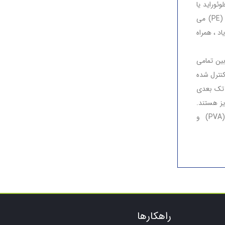
دن فلوئوراید یا
PVDF هستند. سایر مواد غشایی کمتر متداول شامل پلی اترسولفون (PES) و پلی اتیلن (PE) می
اد ، همراه
ولید خام را مابین تمامی
یط کنترل شده
 تک بعدی
شوند ، قابل تمایز هستند.
مواد دیگری مانند پلی آکریلونیتریل (PAN) ، پلی سولفون ، پلی وینیل الکل (PVA) و
راهکارها