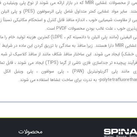
بیش از نیمی از محصولات غشایی MBR که در بازار ارائه می شوند از نوع پلی وینیلی
بی از مقاومت شیمیایی خوب ، اندازه منافذ قابل کنترل و استحکام مکانیکی نسبتاً زی
ذیری خوب ، علت غالب بودن محصولات PVDF است.
غشاهای پلی الیفینی (مانند پلی اتیلن با دانسیته کم ، LDPE) کمترین هزینه ت
مواد اولیه غشایی MBR دارا هستند. زیرا منافذ به سادگی با تزریق کردن این ماده در شرا
خشک) ایجاد می شوند. این ساختار منافذ شکاف مانند از منافذ کلاسیک تر شبه
که توسط فرآیند پیچیده تر جداسازی فازی ناشی از گرما (TIPS) ایجاد می 
poly- به ندرت برای ساخت غشاها استفاده می شوند.
محصولات