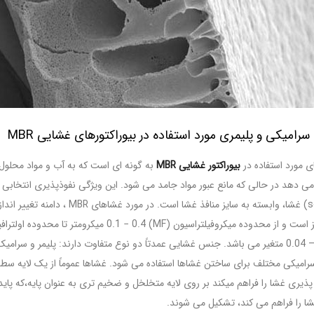
رامیکی و پلیمری مورد استفاده در بیوراکتورهای غشایی MBR
مورد استفاده در
بیوراکتور غشایی MBR
به گونه ای است که به آب و مواد محلول
selectivity) غشا، وابسته به سایز منافذ غشا است. در مورد غشاهای MBR 
نسبتاً ناچیز است و از محدوده میکروفیلتراسیون (MF) 0.1 − 0.4 میکرومتر تا 
(UF) 0.04 – 0.1 متغیر می باشد. جنس غشایی عمدتاً دو نوع متفاوت دارند: پلیمر و سرامی
رامیکی مختلف برای ساختن غشاها استفاده می شود. غشاها عموماً از یک لایه سط
پذیری غشا را فراهم میکند بر روی لایه متخلخل و ضخیم تری به عنوان پایه،که پاید
ا را فراهم می کند، تشکیل می شوند.