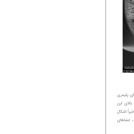
ی پلیمری
سبتاً بالای این
راً اشکال
 این حال ، غشاهای