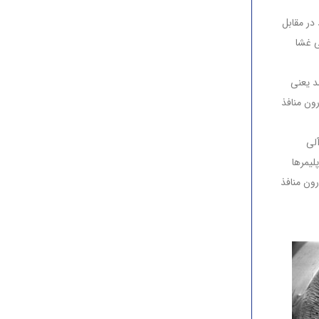
در مقابل
یی غشا
 باشد یعنی
ون منافذ
آلی
لیمرها
ون منافذ