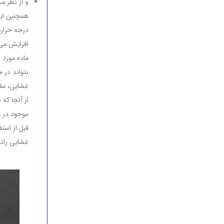
و از نظر م
همچنین این
افزایش می 
بتواند در 
غشایی، مق
از آنجا که
موجود در م
قبل از است
غشایی ران