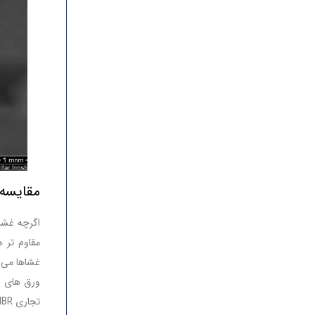
مقایسه 
اگرچه غشا
غشاها می ب
تجاری MBR تقریباً همه پلیمری هستند.