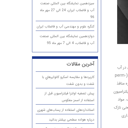
سیزدهمین نمایشگاه بین المللی صنعت
آب و فاضلاب ایران، 24 الی 27 مهر ماه
96
کنگره علوم و مهندسی آب و فاضلاب ایران
دوازدهمین نمایشگاه بین المللی صنعت
آب و فاضلاب، 4 الی 7 مهر ماه 95
آخرین مقالات
 در آب
اجازه عبور می دهد در حالی که مانع عبور مواد جامد می شود. این ویژگی نفوذپذیری انتخابی (perm-
كاربردها و مقایسه اسكرو كانوايرهاي با
، دامنه تغییر اندازه منافذ
شفت و بدون شفت
محدوده اولترافیلتراسیون
پیش تصفیه اولترا فیلتراسیون قبل از
ک. مواد
استفاده از اسمز معکوس
حی نازک
استانداردهای استفاده از پساب‌های شهری
اری
درباره هواده سطحی بیشتر بدانید