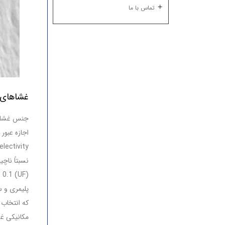
تماس با ما
غشاهای س
جنس غشای 
پلیمری و س
که انتخاب 
مکانیکی غش