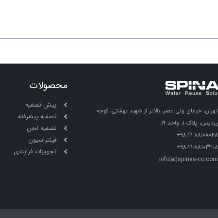
محصولات
پیش تصفیه
تهران، خیابان ولی عصر، بالاتر از شهید بهشتی، کوچه
تصفیه پیشرفته
پردیس، پلاک 1، واحد 19.
تصفیه لجن
98-21-88108048+
فیلتراسیون
98-21-88103308+
تجهیزات فرایندی
info[at]spinas-co.com