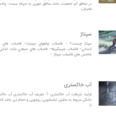
در مناطق کم جمعیت، مانند مناطق شهری به صرفه نیست. واح
فاضلاب
سپتاژ
سپتاژ چيست؟ – فاضلاب چاههاي سپتيك– فاضلاب هاي بي
انساني– فاضلاب چربيگيرها– فاضلاب هاي صنعتي مانند غذايي
شاخص های فاضلاب سپتاژ: –
آب خاکستری
فرایند بازیافت آب خاکستری 1- تعریف آب خاکستری
تا