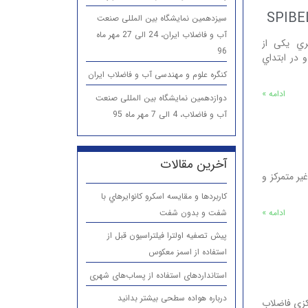
سیزدهمین نمایشگاه بین المللی صنعت
آب و فاضلاب ایران، 24 الی 27 مهر ماه
یر مکانیکی SPIBELT آشغالگیري یکی از
96
 در ابتداي
کنگره علوم و مهندسی آب و فاضلاب ایران
ادامه »
دوازدهمین نمایشگاه بین المللی صنعت
آب و فاضلاب، 4 الی 7 مهر ماه 95
آخرین مقالات
ر متمرکز و
كاربردها و مقایسه اسكرو كانوايرهاي با
شفت و بدون شفت
ادامه »
پیش تصفیه اولترا فیلتراسیون قبل از
استفاده از اسمز معکوس
استانداردهای استفاده از پساب‌های شهری
درباره هواده سطحی بیشتر بدانید
کزی فاضلاب