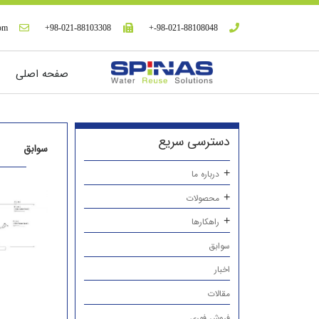
com
98-021-88103308+
98-021-88108048-+
صفحه اصلی
دسترسی سریع
سوابق
درباره ما
محصولات
راهکارها
سوابق
اخبار
مقالات
فروش فوری