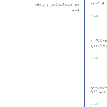
دهای تصفیه
نحوه عملکرد آشغالگیرهای نواری چگونه
است؟
ادامه »
ولوژيك و
 و شيميايي
ادامه »
 آب خاکستری پساب
خانگی مربوط به ماشین لباسشویی، روشویی و حمام می باشد که حدود 50%
ادامه »