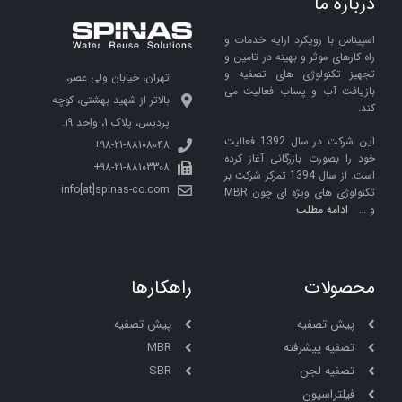
درباره ما
اسپیناس با رویکرد ارایه خدمات و
راه کارهای موثر و بهینه در تامین و
تجهیز تکنولوژی های تصفیه و
تهران، خیابان ولی عصر،
بازیافت آب و پساب فعالیت می
بالاتر از شهید بهشتی، کوچه
کند.
پردیس، پلاک 1، واحد 19.
این شرکت در سال 1392 فعالیت
98-21-88108048+
خود را بصورت بازرگانی آغاز کرده
98-21-88103308+
است. از سال 1394 تمرکز شرکت بر
info[at]spinas-co.com
تکنولوژی های ویژه ای چون MBR
و …
ادامه مطلب
محصولات
راهکارها
پیش تصفیه
پیش تصفیه
تصفیه پیشرفته
MBR
تصفیه لجن
SBR
فیلتراسیون