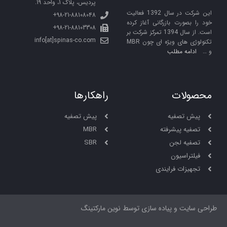
پردیس، پلاک 1، واحد 19.
این شرکت در سال 1392 فعالیت
98-21-88108048+
خود را بصورت بازرگانی آغاز کرده
98-21-88103308+
است. از سال 1394 تمرکز شرکت بر
info[at]spinas-co.com
تکنولوژی های ویژه ای چون MBR
و …
ادامه مطلب
محصولات
راهکارها
پیش تصفیه
پیش تصفیه
تصفیه پیشرفته
MBR
تصفیه لجن
SBR
فیلتراسیون
تجهیزات فرایندی
طراحی سایت و پیاده سازی توسط نوین مارکتینگ