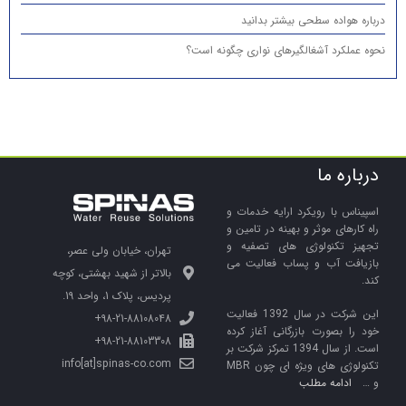
درباره هواده سطحی بیشتر بدانید
نحوه عملکرد آشغالگیرهای نواری چگونه است؟
درباره ما
اسپیناس با رویکرد ارایه خدمات و
راه کارهای موثر و بهینه در تامین و
تجهیز تکنولوژی های تصفیه و
تهران، خیابان ولی عصر،
بازیافت آب و پساب فعالیت می
بالاتر از شهید بهشتی، کوچه
کند.
پردیس، پلاک 1، واحد 19.
این شرکت در سال 1392 فعالیت
98-21-88108048+
خود را بصورت بازرگانی آغاز کرده
98-21-88103308+
است. از سال 1394 تمرکز شرکت بر
info[at]spinas-co.com
تکنولوژی های ویژه ای چون MBR
و …
ادامه مطلب